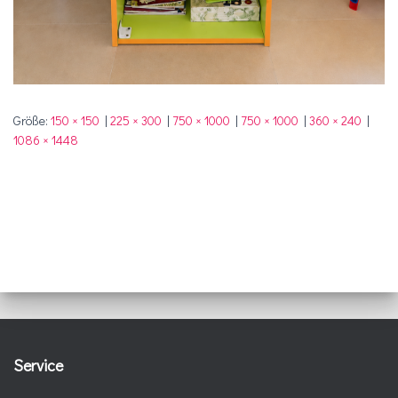
Größe:
150 × 150
|
225 × 300
|
750 × 1000
|
750 × 1000
|
360 × 240
|
1086 × 1448
Service