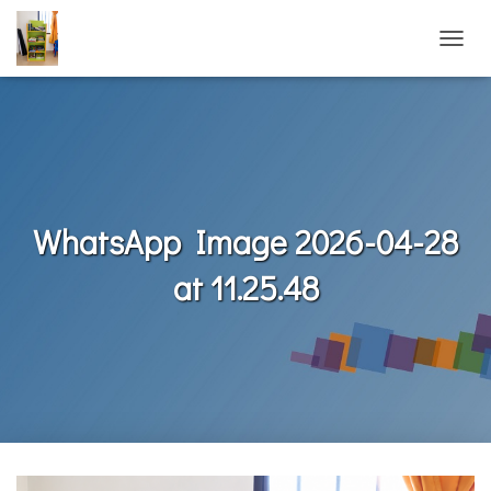
N
A
V
I
G
A
T
I
O
WhatsApp Image 2026-04-28
N
U
at 11.25.48
M
S
C
H
A
L
T
E
N