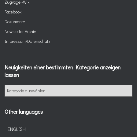
Zugvögel-Wiki
Facebook
Dokumente
Newsletter Archiv
Impressum/Datenschutz
Neuigkeiten einer bestimmten Kategorie anzeigen
lassen
N
e
u
i
Other languages
g
k
e
ENGLISH
i