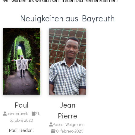
Wir würden uns wirklich sehr freuen Dich kennenzulernen!
Neuigkeiten aus Bayreuth
Paul
Jean
osnabrueck
21.
Pierre
octubre 2020
Pascal Weigmann
Paúl Bedón,
10. febrero 2020