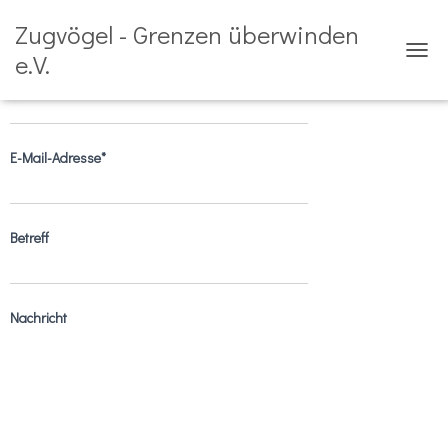
Zugvögel - Grenzen überwinden
Schreibe der Regionalgruppe eine Nachricht!
e.V.
CAMB
Name*
E-Mail-Adresse*
Betreff
Nachricht