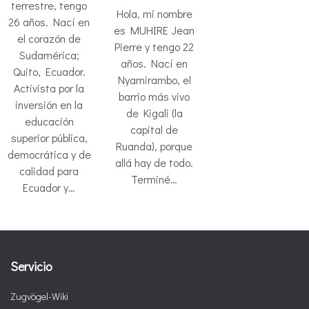
terrestre, tengo
Hola, mi nombre
26 años. Nací en
es MUHIRE Jean
el corazón de
Pierre y tengo 22
Sudamérica;
años. Nací en
Quito, Ecuador.
Nyamirambo, el
Activista por la
barrio más vivo
inversión en la
de Kigali (la
educación
capital de
superior pública,
Ruanda), porque
democrática y de
allá hay de todo.
calidad para
Terminé…
Ecuador y…
Servicio
Zugvögel-Wiki