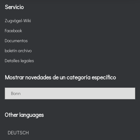
Servicio
Zugvögel-Wiki
Facebook
Documentos
boletín archivo
Detalles legales
Mostrar novedades de un categoría específico
M
o
s
t
Other languages
r
a
r
DEUTSCH
n