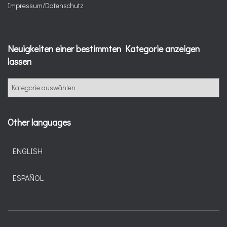
Impressum/Datenschutz
Neuigkeiten einer bestimmten Kategorie anzeigen
lassen
N
e
u
i
Other languages
g
k
e
ENGLISH
i
t
ESPAÑOL
e
n
e
i