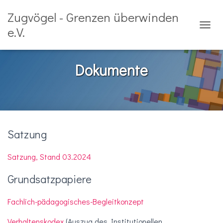
Zugvögel - Grenzen überwinden
e.V.
N
A
V
I
Dokumente
G
A
T
I
O
N
U
Satzung
M
S
Satzung, Stand 03.2024
C
H
A
Grundsatzpapiere
L
T
Fachlich-pädagogisches-Begleitkonzept
E
N
Verhaltenskodex
(Auszug des Institutionellen