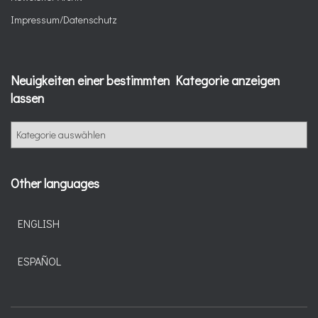
Impressum/Datenschutz
Neuigkeiten einer bestimmten Kategorie anzeigen
lassen
N
e
u
i
Other languages
g
k
e
ENGLISH
i
t
ESPAÑOL
e
n
e
i