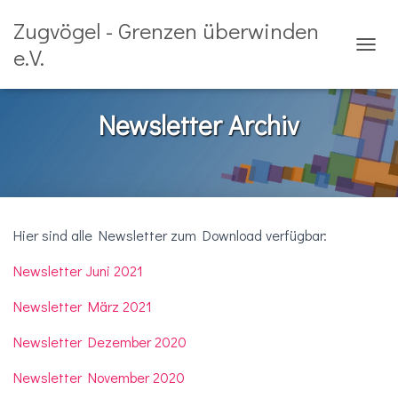
Zugvögel - Grenzen überwinden
e.V.
N
A
V
I
Newsletter Archiv
G
A
T
I
O
N
U
Hier sind alle Newsletter zum Download verfügbar:
M
S
Newsletter Juni 2021
C
H
Newsletter März 2021
A
L
Newsletter Dezember 2020
T
E
Newsletter November 2020
N