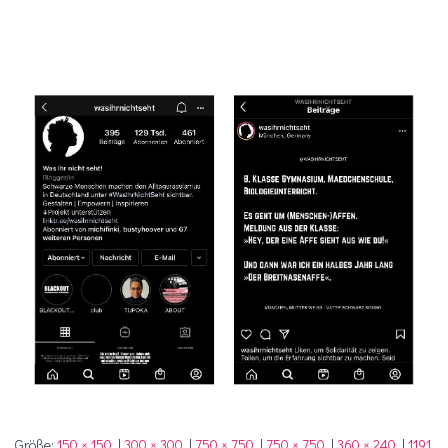
Größe:
150 × 150
|
300 × 300
|
750 × 750
|
750 × 750
|
360 × 240
|
1191