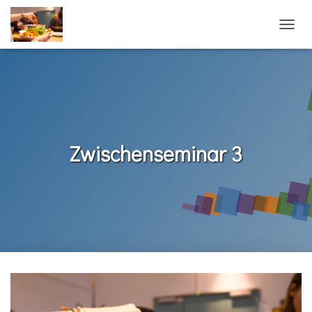
N
A
V
I
G
A
T
I
O
Zwischenseminar 3
N
U
M
S
C
H
A
L
T
E
N