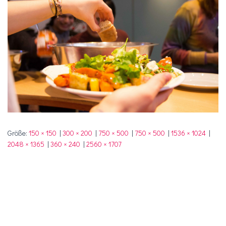
Größe:
150 × 150
|
300 × 200
|
750 × 500
|
750 × 500
|
1536 × 1024
|
2048 × 1365
|
360 × 240
|
2560 × 1707