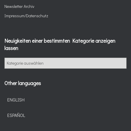
Newsletter Archiv
Impressum/Datenschutz
Neuigkeiten einer bestimmten Kategorie anzeigen
lassen
N
e
u
i
Other languages
g
k
e
ENGLISH
i
t
ESPAÑOL
e
n