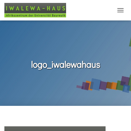
N
A
V
I
G
A
T
I
O
logo_iwalewahaus
N
U
M
S
C
H
A
L
T
E
N