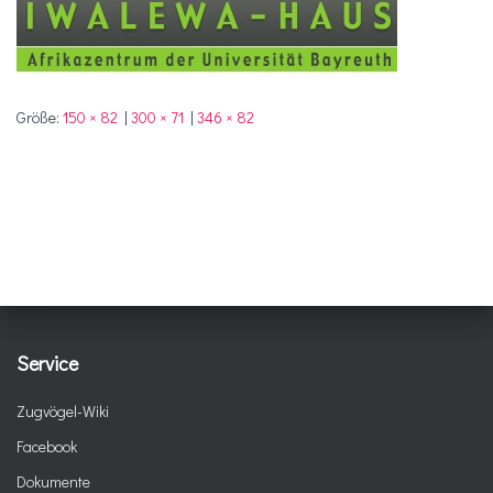
Größe:
150 × 82
|
300 × 71
|
346 × 82
Service
Zugvögel-Wiki
Facebook
Dokumente