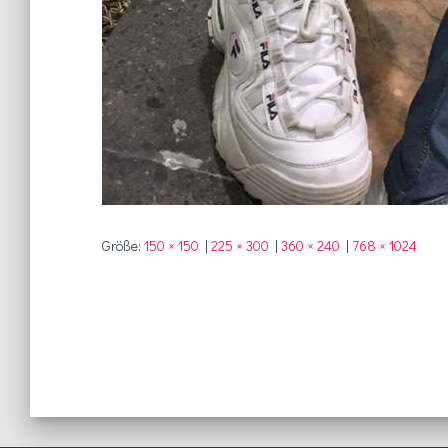
Größe:
150 × 150
|
225 × 300
|
360 × 240
|
768 × 1024