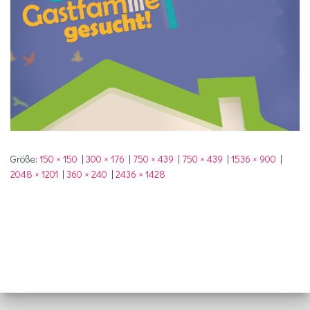
Größe:
150 × 150
|
300 × 176
|
750 × 439
|
750 × 439
|
1536 × 900
|
2048 × 1201
|
360 × 240
|
2436 × 1428