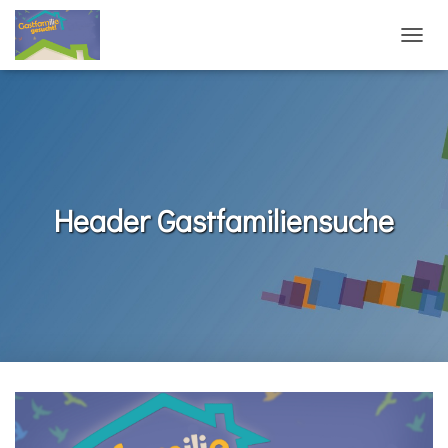
N
A
V
I
G
A
T
I
O
Header Gastfamiliensuche
N
U
M
S
C
H
A
L
T
E
N