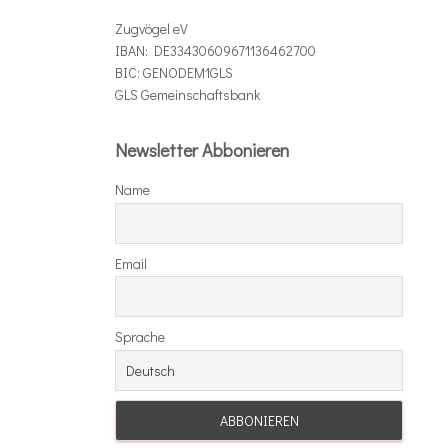
o
Zugvögel eV
r
IBAN: DE33430609671136462700
i
BIC: GENODEM1GLS
e
GLS Gemeinschaftsbank
n
Newsletter Abbonieren
Name
Email
Sprache