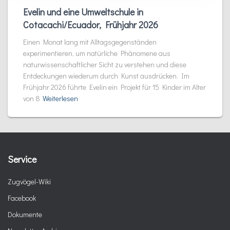
Evelin und eine Umweltschule in
Cotacachi/Ecuador, Frühjahr 2026
Einen Monat lang mit Alltagsgegenständen
experimentieren, um natürliche Phänomene aus
naturwissenschaftlicher Sicht zu verstehen und diese
Entdeckungen wiederum durch Kunst ausdrücken. Im
Frühjahr 2026 führte Evelin ein Projekt für 15 Kinder im Alter
von 8
Weiterlesen
Service
Zugvögel-Wiki
Facebook
Dokumente