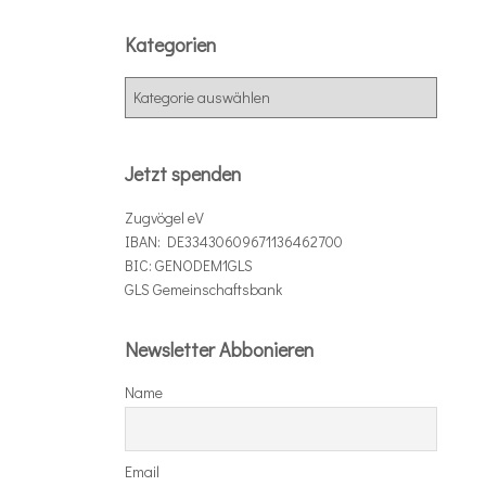
Kategorien
K
a
t
e
Jetzt spenden
g
o
Zugvögel eV
r
IBAN: DE33430609671136462700
i
BIC: GENODEM1GLS
e
GLS Gemeinschaftsbank
n
Newsletter Abbonieren
Name
Email