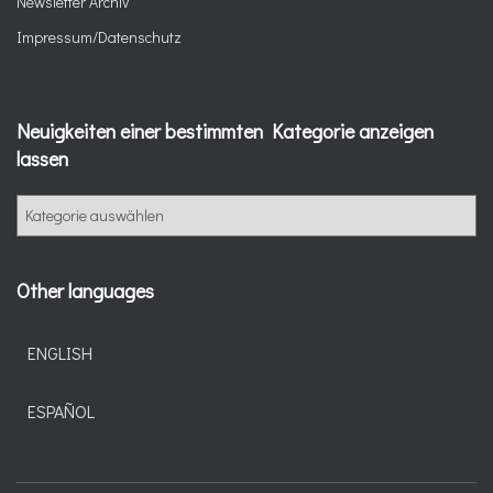
Newsletter Archiv
Impressum/Datenschutz
Neuigkeiten einer bestimmten Kategorie anzeigen
lassen
N
e
u
i
Other languages
g
k
e
ENGLISH
i
t
ESPAÑOL
e
n
e