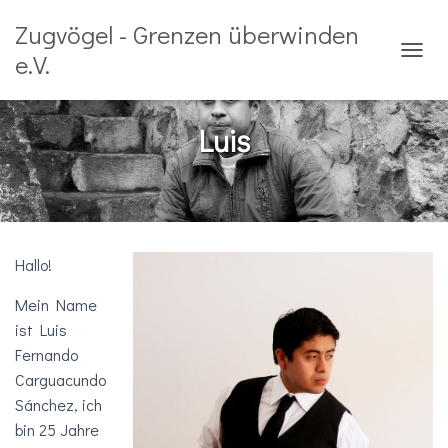
Zugvögel - Grenzen überwinden
e.V.
N
A
V
I
Luis
G
A
T
I
O
N
U
Hallo!
M
S
Mein Name
C
ist Luis
H
A
Fernando
L
Carguacundo
T
Sánchez, ich
E
N
bin 25 Jahre