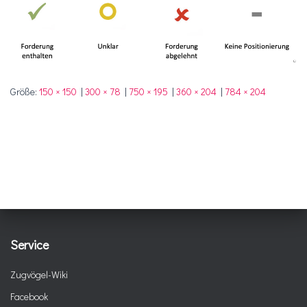
Größe:
150 × 150
|
300 × 78
|
750 × 195
|
360 × 204
|
784 × 204
Service
Zugvögel-Wiki
Facebook