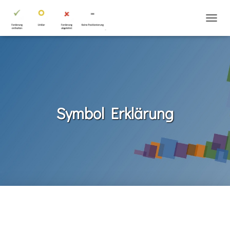
N
A
V
I
G
A
T
I
O
Symbol Erklärung
N
U
M
S
C
H
A
L
T
E
N