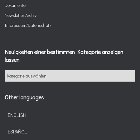
Dokumente
Newsletter Archiv
Impressum/Datenschutz
Neuigkeiten einer bestimmten Kategorie anzeigen
lassen
N
e
u
i
Other languages
g
k
e
ENGLISH
i
t
ESPAÑOL
e