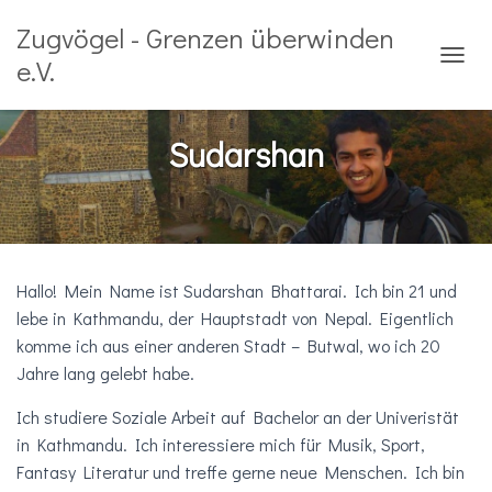
Zugvögel - Grenzen überwinden
e.V.
N
A
V
I
Sudarshan
G
A
T
I
O
N
U
Hallo! Mein Name ist Sudarshan Bhattarai. Ich bin 21 und
M
lebe in Kathmandu, der Hauptstadt von Nepal. Eigentlich
S
komme ich aus einer anderen Stadt – Butwal, wo ich 20
C
H
Jahre lang gelebt habe.
A
L
Ich studiere Soziale Arbeit auf Bachelor an der Univeristät
T
in Kathmandu. Ich interessiere mich für Musik, Sport,
E
N
Fantasy Literatur und treffe gerne neue Menschen. Ich bin