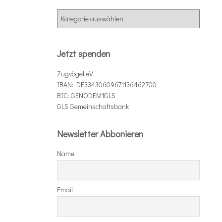
K
a
t
e
Jetzt spenden
g
o
Zugvögel eV
r
IBAN: DE33430609671136462700
i
BIC: GENODEM1GLS
e
GLS Gemeinschaftsbank
n
Newsletter Abbonieren
Name
Email