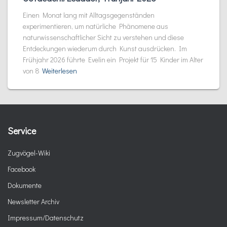
Einen Monat lang mit Alltagsgegenständen
experimentieren, um natürliche Phänomene aus
naturwissenschaftlicher Sicht zu verstehen und diese
Entdeckungen wiederum durch Kunst ausdrücken. Im
Frühjahr 2026 führte Evelin ein Projekt für 15 Kinder im Alter
von 8
Weiterlesen
Service
Zugvögel-Wiki
Facebook
Dokumente
Newsletter Archiv
Impressum/Datenschutz