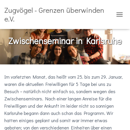
Zugvögel - Grenzen überwinden
e.V.
N
A
V
I
Zwischenseminar in Karlsruhe
G
A
T
I
O
N
U
Im vorletzten Monat, das heißt vom 25. bis zum 29. Januar,
M
waren die aktuellen Freiwilligen für 5 Tage bei uns zu
S
Besuch – natürlich nicht einfach so, sondern wegen des
C
H
Zwischenseminars. Nach einer langen Anreise für die
A
Freiwilligen und der Ankunft im leider nicht so sonnigen
L
Karlsruhe begann dann auch schon das Programm. Wir
T
E
hatten einiges geplant und somit war immer etwas
N
geboten; von den verschiedenen Einheiten über einen