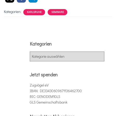
Kategorien:
KARLSRUHE
SEMINARE
Kategorien
K
a
t
e
Jetzt spenden
g
o
Zugvögel eV
r
IBAN: DE33430609671136462700
i
BIC: GENODEM1GLS
e
GLS Gemeinschaftsbank
n