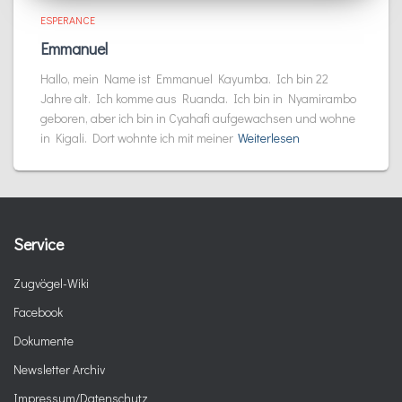
ESPERANCE
Emmanuel
Hallo, mein Name ist Emmanuel Kayumba. Ich bin 22
Jahre alt. Ich komme aus Ruanda. Ich bin in Nyamirambo
geboren, aber ich bin in Cyahafi aufgewachsen und wohne
in Kigali. Dort wohnte ich mit meiner
Weiterlesen
Service
Zugvögel-Wiki
Facebook
Dokumente
Newsletter Archiv
Impressum/Datenschutz