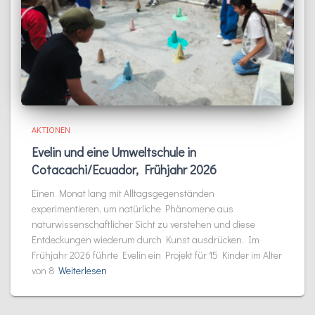
AKTIONEN
Evelin und eine Umweltschule in
Cotacachi/Ecuador, Frühjahr 2026
Einen Monat lang mit Alltagsgegenständen
experimentieren, um natürliche Phänomene aus
naturwissenschaftlicher Sicht zu verstehen und diese
Entdeckungen wiederum durch Kunst ausdrücken. Im
Frühjahr 2026 führte Evelin ein Projekt für 15 Kinder im Alter
von 8
Weiterlesen