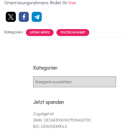
Orientierungsrahmens findet ihr
hier
.
Kategorien:
OFFENE BRIEFE
POLITISCHE ARBEIT
Kategorien
K
a
t
e
Jetzt spenden
g
o
Zugvögel eV
r
IBAN: DE33430609671136462700
i
BIC: GENODEM1GLS