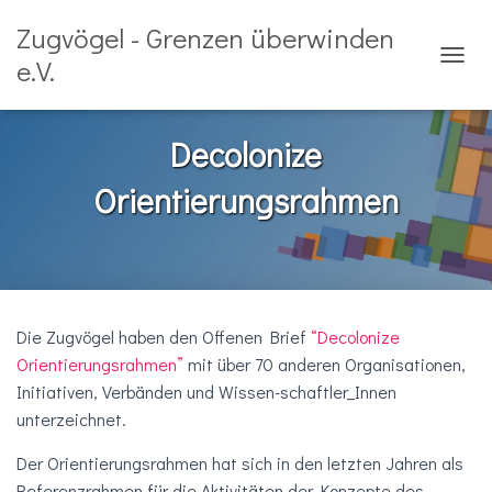
Zugvögel - Grenzen überwinden
e.V.
N
A
V
I
Decolonize
G
A
Orientierungsrahmen
T
I
O
N
U
M
S
Die Zugvögel haben den Offenen Brief
“Decolonize
C
Orientierungsrahmen”
mit über 70 anderen Organisationen,
H
A
Initiativen, Verbänden und Wissen-schaftler_Innen
L
unterzeichnet.
T
E
Der Orientierungsrahmen hat sich in den letzten Jahren als
N
Referenzrahmen für die Aktivitäten der Konzepte des