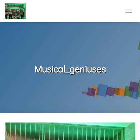
N
A
V
I
G
A
T
I
O
Musical_geniuses
N
U
M
S
C
H
A
L
T
E
N