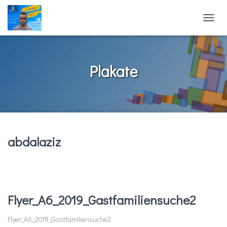
NAVIG
UMSCH
Plakate
abdalaziz
Flyer_A6_2019_Gastfamiliensuche2
Flyer_A6_2019_Gastfamiliensuche2