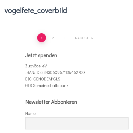
vogelfete_coverbild
Seitennummerierung
1
2
3
NÄCHSTE
der
Jetzt spenden
Beiträge
Zugvögel eV
IBAN: DE33430609671136462700
BIC: GENODEM1GLS
GLS Gemeinschaftsbank
Newsletter Abbonieren
Name