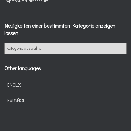
Impressum/Datenschutz
Neuigkeiten einer bestimmten Kategorie anzeigen
lassen
N
e
u
i
Other languages
g
k
e
ENGLISH
i
t
ESPAÑOL
e
n
e
i
n