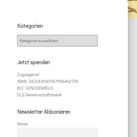
Kategorien
K
a
t
e
Jetzt spenden
g
o
Zugvögel eV
r
IBAN: DE33430609671136462700
i
BIC: GENODEM1GLS
e
GLS Gemeinschaftsbank
n
Newsletter Abbonieren
Name