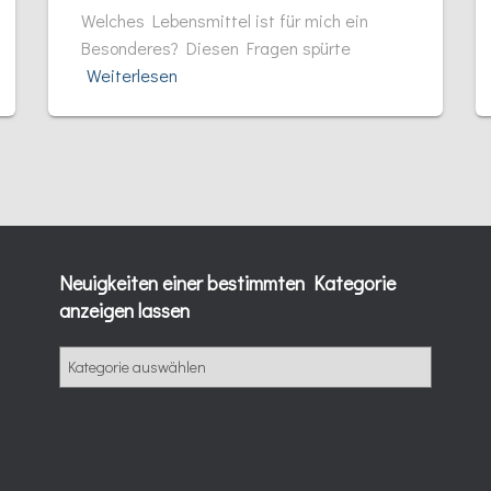
Welches Lebensmittel ist für mich ein
Besonderes? Diesen Fragen spürte
Weiterlesen
Neuigkeiten einer bestimmten Kategorie
anzeigen lassen
N
e
u
i
g
k