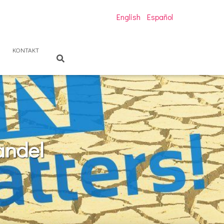
English
Español
KONTAKT
andel