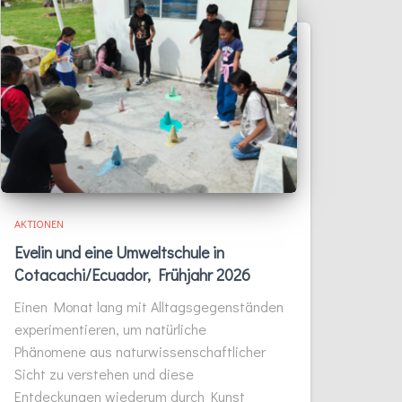
AKTIONEN
Evelin und eine Umweltschule in
Cotacachi/Ecuador, Frühjahr 2026
Einen Monat lang mit Alltagsgegenständen
experimentieren, um natürliche
Phänomene aus naturwissenschaftlicher
Sicht zu verstehen und diese
Entdeckungen wiederum durch Kunst