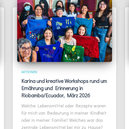
AKTIONEN
Karina und kreative Workshops rund um
Ernährung und Erinnerung in
Riobamba/Ecuador, März 2026
Welche Lebensmittel oder Rezepte waren
für mich von Bedeutung in meiner Kindheit
oder in meiner Familie? Welches war das
zentrale Lebensmittel bei mir zu Hause?