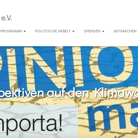
e.V.
ENPROGRAMM
POLITISCHE ARBEIT
SPENDEN
MITMACHEN
pektiven auf den Klimaw