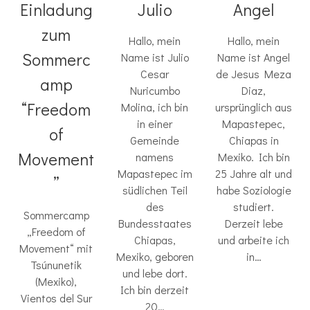
Einladung
Julio
Angel
zum
Hallo, mein
Hallo, mein
Sommerc
Name ist Julio
Name ist Angel
Cesar
de Jesus Meza
amp
Nuricumbo
Diaz,
“Freedom
Molina, ich bin
ursprünglich aus
in einer
Mapastepec,
of
Gemeinde
Chiapas in
Movement
namens
Mexiko. Ich bin
Mapastepec im
25 Jahre alt und
”
südlichen Teil
habe Soziologie
des
studiert.
Sommercamp
Bundesstaates
Derzeit lebe
„Freedom of
Chiapas,
und arbeite ich
Movement“ mit
Mexiko, geboren
in…
Tsúnunetik
und lebe dort.
(Mexiko),
Ich bin derzeit
Vientos del Sur
20…