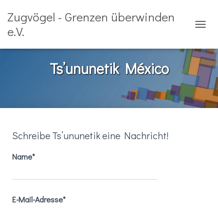
Zugvögel - Grenzen überwinden
e.V.
NAVIG
Ts’ununetik México
Schreibe Ts’ununetik eine Nachricht!
Name*
E-Mail-Adresse*