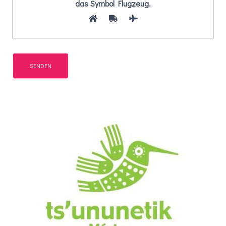
das Symbol
Flugzeug
.