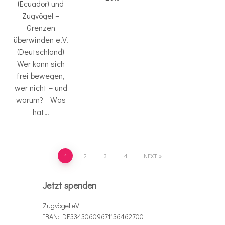
(Ecuador) und
Zugvögel –
Grenzen
überwinden e.V.
(Deutschland)
Wer kann sich
frei bewegen,
wer nicht – und
warum? Was
hat…
1
2
3
4
NEXT
Jetzt spenden
Zugvögel eV
IBAN: DE33430609671136462700