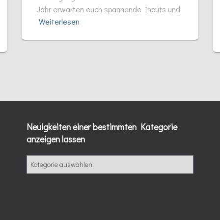
Jahr erwarten euch spannende Inputs und
Weiterlesen
Neuigkeiten einer bestimmten Kategorie
anzeigen lassen
N
e
u
i
g
k