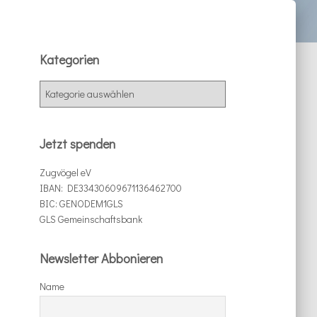
Kategorien
K
a
t
e
Jetzt spenden
g
o
Zugvögel eV
r
IBAN: DE33430609671136462700
i
BIC: GENODEM1GLS
e
GLS Gemeinschaftsbank
n
Newsletter Abbonieren
Name