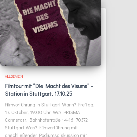
ALLGEMEIN
Filmtour mit “Die Macht des Visums” –
Station in Stuttgart, 17.10.25
Filmvorführung in Stuttgart Wann? Freitag,
17. Oktober, 19:00 Uhr Wo? PRISMA
Cannstatt, Bahnhofstraße 14-16, 70372
Stuttgart Was? Filmvorführung mit
anschließender Podiumsdiskussion mit