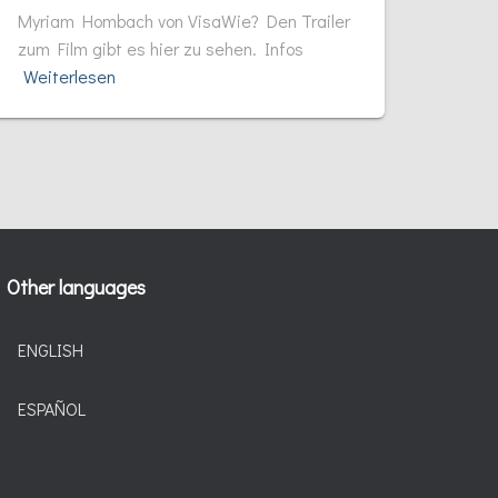
Myriam Hombach von VisaWie? Den Trailer
zum Film gibt es hier zu sehen. Infos
Weiterlesen
Other languages
ENGLISH
ESPAÑOL