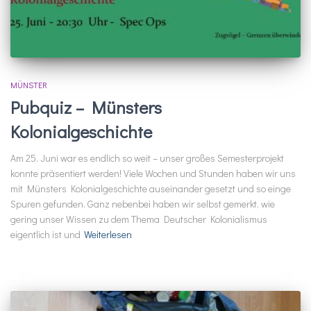
MÜNSTER
Pubquiz – Münsters
Kolonialgeschichte
Am 25. Juni war es endlich so weit – unser großes Semesterprojekt
konnte präsentiert werden! Viele Wochen und Stunden haben wir uns
mit Münsters Kolonialgeschichte auseinander gesetzt und so einge
Spuren gefunden. Ganz nebenbei haben wir selbst gemerkt, wie
gering unser Wissen zu dem Thema Deutscher Kolonialismus
eigentlich ist und
Weiterlesen