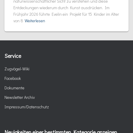
naturwissenschaftlicher Sicht zu verstehen und diese
Entdeckungen wiederum durch Kunst ausdrücken. Im
Frühjahr 2026 führte Evelin ein Projekt für 15 Kinder im Alter
von 8
Weiterlesen
Service
Zugvögel-Wiki
Facebook
Dokumente
Newsletter Archiv
Impressum/Datenschutz
Neuigkeiten einer bestimmten Kategorie anzeigen