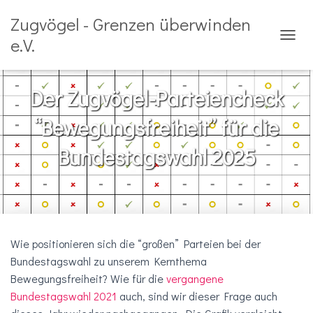
Zugvögel - Grenzen überwinden
e.V.
N
A
V
I
Der Zugvögel-Parteiencheck
G
A
“Bewegungsfreiheit” für die
T
I
Bundestagswahl 2025
O
N
U
M
S
C
H
Wie positionieren sich die “großen” Parteien bei der
A
L
Bundestagswahl zu unserem Kernthema
T
Bewegungsfreiheit? Wie für die
vergangene
E
Bundestagswahl 2021
auch, sind wir dieser Frage auch
N