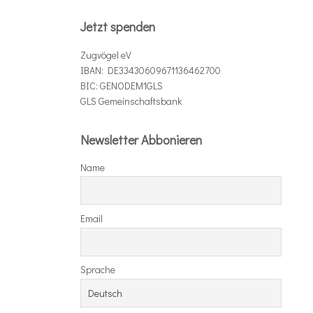
t
e
Jetzt spenden
g
o
Zugvögel eV
r
IBAN: DE33430609671136462700
i
BIC: GENODEM1GLS
e
GLS Gemeinschaftsbank
n
Newsletter Abbonieren
Name
Email
Sprache