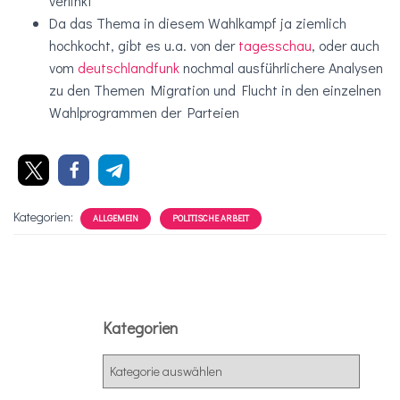
verlinkt
Da das Thema in diesem Wahlkampf ja ziemlich
hochkocht, gibt es u.a. von der
tagesschau
, oder auch
vom
deutschlandfunk
nochmal ausführlichere Analysen
zu den Themen Migration und Flucht in den einzelnen
Wahlprogrammen der Parteien
Kategorien:
ALLGEMEIN
POLITISCHE ARBEIT
Kategorien
K
a