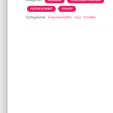
ALLGEMEIN
FREIWILLIGENPROGRAMM
POLITISCHE ARBEIT
VISAWIE?
Schlagwörter:
Dokumentarfilm
Visa
VisaWie