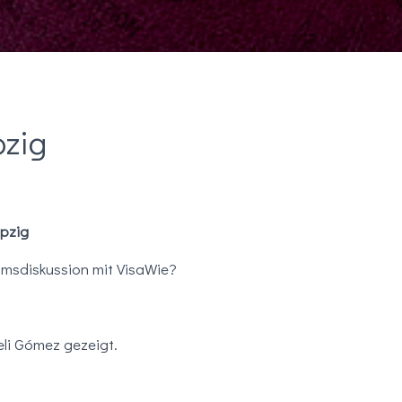
pzig
ipzig
msdiskussion mit VisaWie?
li Gómez gezeigt.