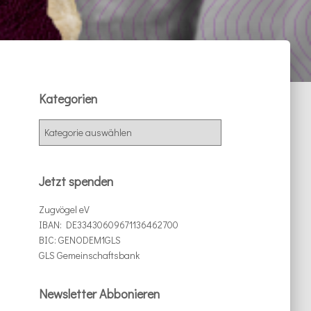
Kategorien
K
a
t
e
Jetzt spenden
g
o
Zugvögel eV
r
IBAN: DE33430609671136462700
i
BIC: GENODEM1GLS
e
GLS Gemeinschaftsbank
n
Newsletter Abbonieren