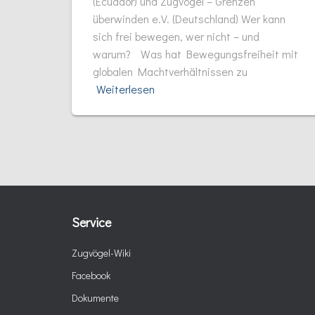
(Ecuador) und Zugvögel – Grenzen
überwinden e.V. (Deutschland) Wer kann
sich frei bewegen, wer nicht – und
warum? Was hat Bewegungsfreiheit mit
globalen Machtverhältnissen zu
Weiterlesen
Service
Zugvögel-Wiki
Facebook
Dokumente