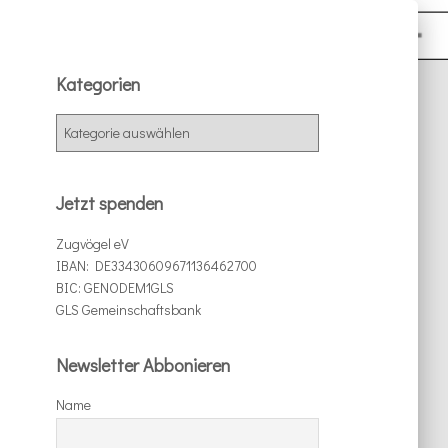
Kategorien
K
a
t
e
Jetzt spenden
g
o
Zugvögel eV
r
IBAN: DE33430609671136462700
i
BIC: GENODEM1GLS
e
GLS Gemeinschaftsbank
n
Newsletter Abbonieren
Name