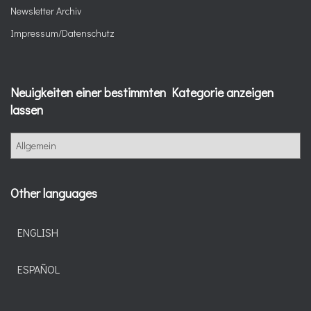
Newsletter Archiv
Impressum/Datenschutz
Neuigkeiten einer bestimmten Kategorie anzeigen
lassen
N
e
u
i
Other languages
g
k
e
ENGLISH
i
t
ESPAÑOL
e
n
e