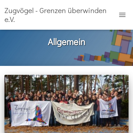
Zugvögel - Grenzen überwinden
e.V.
NAVIG
UMSCH
Allgemein