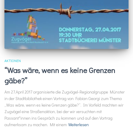
AKTIONEN
“Was wäre, wenn es keine Grenzen
gäbe?”
Am 27.April 2017 organisierte die Zugvögel-Regionalgruppe Münster
in der Stadtbibliothek einen Vortrag von Fabian Georgi zum Thema
„Was wäre, wenn es keine Grenzen gäbe?“. Im Vorfeld machten wir
Zugvögel eine Straßenaktion, bei der wir versuchten mit
Passant*innen ins Gespräch zu kommen und auf den Vortrag
aufmerksam zu machen. Mit einem
Weiterlesen