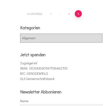
Seitennummerierung
VORHERIGE
1
…
4
5
der
Kategorien
Beiträge
K
a
t
e
Jetzt spenden
g
o
Zugvögel eV
r
IBAN: DE33430609671136462700
i
BIC: GENODEM1GLS
e
GLS Gemeinschaftsbank
n
Newsletter Abbonieren
Name