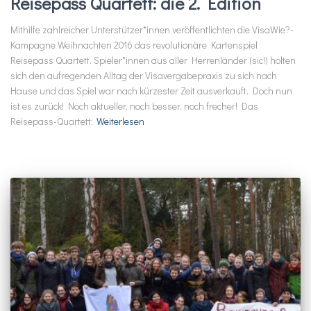
Reisepass Quartett: die 2. Edition
Mithilfe zahlreicher Unterstützer*innen veröffentlichten die VisaWie?-
Kampagne Weihnachten 2016 das revolutionäre Kartenspiel
Reisepass Quartett. Spieler*innen aus aller Herrenländer (sic!) holten
sich den aufregenden Alltag der Visavergabepraxis zu sich nach
Hause und das Spiel war nach kürzester Zeit ausverkauft. Doch nun
ist es zurück! Noch aktueller, noch besser, noch frecher! Das
Reisepass-Quartett:
Weiterlesen