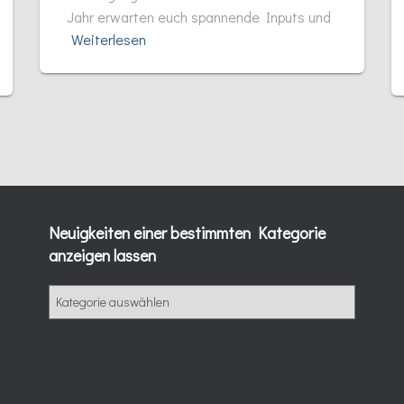
Jahr erwarten euch spannende Inputs und
Weiterlesen
Neuigkeiten einer bestimmten Kategorie
anzeigen lassen
N
e
u
i
g
k