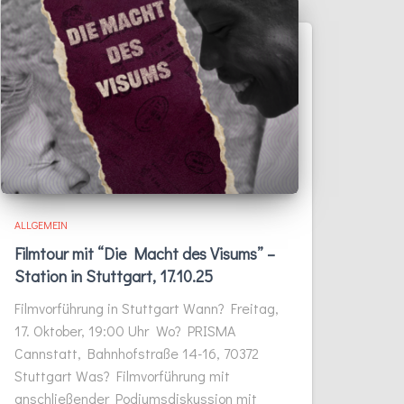
ALLGEMEIN
Filmtour mit “Die Macht des Visums” –
Station in Stuttgart, 17.10.25
Filmvorführung in Stuttgart Wann? Freitag,
17. Oktober, 19:00 Uhr Wo? PRISMA
Cannstatt, Bahnhofstraße 14-16, 70372
Stuttgart Was? Filmvorführung mit
anschließender Podiumsdiskussion mit