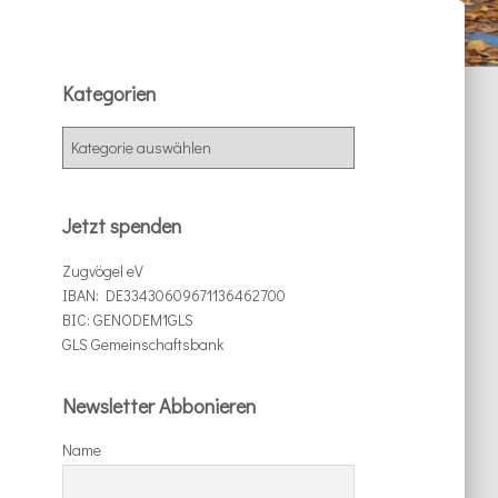
Kategorien
K
a
t
e
Jetzt spenden
g
o
Zugvögel eV
r
IBAN: DE33430609671136462700
i
BIC: GENODEM1GLS
e
GLS Gemeinschaftsbank
n
Newsletter Abbonieren
Name