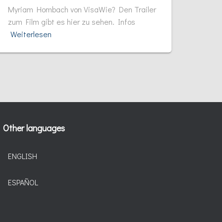
Myriam Hombach von VisaWie? Den Trailer
zum Film gibt es hier zu sehen. Infos
Weiterlesen
Other languages
ENGLISH
ESPAÑOL